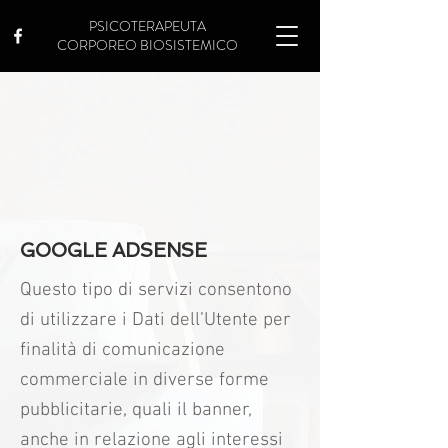
PSICOTERAPEUTA
CORPOREO BIOSISTEMICO
GOOGLE ADSENSE
Questo tipo di servizi consentono
di utilizzare i Dati dell’Utente per
finalità di comunicazione
commerciale in diverse forme
pubblicitarie, quali il banner,
anche in relazione agli interessi